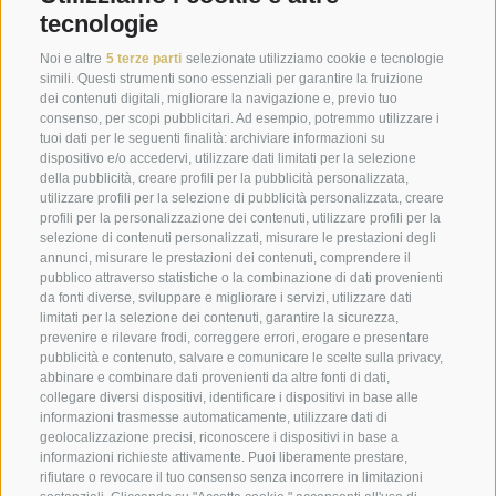
tecnologie
Siamo sempre qui per voi
Noi e altre
5 terze parti
selezionate utilizziamo cookie e tecnologie
simili. Questi strumenti sono essenziali per garantire la fruizione
dei contenuti digitali, migliorare la navigazione e, previo tuo
Le informazioni sull'utilizzo dei dati sono disponibili nella
39050
Tires al Catinaccio
consenso, per scopi pubblicitari. Ad esempio, potremmo utilizzare i
Informativa sulla privacy
.
tuoi dati per le seguenti finalità: archiviare informazioni su
Via S. Giorgio 30
dispositivo e/o accedervi, utilizzare dati limitati per la selezione
Dolomiti - Alto Adige - Italia
della pubblicità, creare profili per la pubblicità personalizzata,
ISCRIVERSI
utilizzare profili per la selezione di pubblicità personalizzata, creare
profili per la personalizzazione dei contenuti, utilizzare profili per la
+39 0471642136
info@paradies.it
selezione di contenuti personalizzati, misurare le prestazioni degli
annunci, misurare le prestazioni dei contenuti, comprendere il
pubblico attraverso statistiche o la combinazione di dati provenienti
da fonti diverse, sviluppare e migliorare i servizi, utilizzare dati
ISCRIVITI ALLA NEWSLETTER
limitati per la selezione dei contenuti, garantire la sicurezza,
prevenire e rilevare frodi, correggere errori, erogare e presentare
pubblicità e contenuto, salvare e comunicare le scelte sulla privacy,
abbinare e combinare dati provenienti da altre fonti di dati,
collegare diversi dispositivi, identificare i dispositivi in base alle
informazioni trasmesse automaticamente, utilizzare dati di
geolocalizzazione precisi, riconoscere i dispositivi in base a
informazioni richieste attivamente. Puoi liberamente prestare,
rifiutare o revocare il tuo consenso senza incorrere in limitazioni
Mappa del sito
Credits
Cookie Policy
Privacy