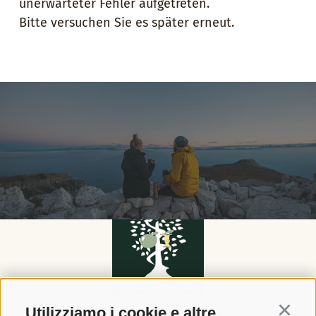
unerwarteter Fehler aufgetreten.
Bitte versuchen Sie es später erneut.
Newsletter
Saluto
Nome
Cognome
Indirizzo email
Utilizziamo i cookie e altre
Continu