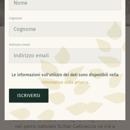
Cognome
Indirizzo email
Il tuo paradiso naturale
Trail Running
•
SU E GIÙ PER LE
Le informazioni sull'utilizzo dei dati sono disponibili nella
Informativa sulla privacy
.
MONTAGNE
ISCRIVERSI
Trail Running & Speed Hiking
Trail, strade forestali, montagne, malghe: a Tires e
nel parco naturale Sciliar-Catinaccio ce n’è a