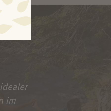
 idealer
n im