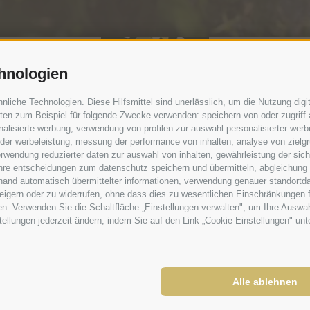
hnologien
iche Technologien. Diese Hilfsmittel sind unerlässlich, um die Nutzung digit
en zum Beispiel für folgende Zwecke verwenden: speichern von oder zugriff 
alisierte werbung, verwendung von profilen zur auswahl personalisierter werbun
 der werbeleistung, messung der performance von inhalten, analyse von zielg
rwendung reduzierter daten zur auswahl von inhalten, gewährleistung der sic
Wir sind gerne für dich d
 ihre entscheidungen zum datenschutz speichern und übermitteln, abgleichung
hand automatisch übermittelter informationen, verwendung genauer standortda
erweigern oder zu widerrufen, ohne dass dies zu wesentlichen Einschränkungen 
en. Verwenden Sie die Schaltfläche „Einstellungen verwalten", um Ihre Ausw
39050
Tiers am Rosengarten
•
St. Georgstraße 30
nstellungen jederzeit ändern, indem Sie auf den Link „Cookie-Einstellungen" un
Dolomiten - Südtirol - Italien
+39 0471642136
info@paradies.it
Alle ablehnen