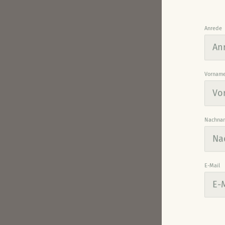
Anrede
Vornam
Nachna
E-Mail