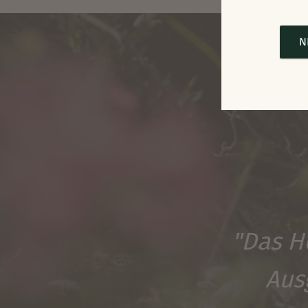
N
"Das Ho
Aus