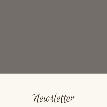
Newsletter
Powered by
googlemapsgen (ja)
&
become popular on instagram