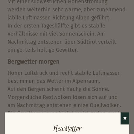
Mit einer südwestlichen Höhenströmung
werden weiterhin sehr warme, aber zunehmend
labile Luftmassen Richtung Alpen geführt.
In der ersten Tageshälfte gibt es stabile
Verhältnisse mit viel Sonnenschein. Am
Nachmittag entstehen über Südtirol verteilt
einige, teils heftige Gewitter.
Bergwetter morgen
Hoher Luftdruck und recht stabile Luftmassen
bestimmen das Wetter im Alpenraum.
Auf den Bergen scheint häufig die Sonne.
Morgendliche Restwolken lösen sich auf und
am Nachmittag entstehen einige Quellwolken.
Die Gewitterneigung bleibt meist gering, nur in
✖
den Dolomiten ist sie etwas erhöht.
Newsletter