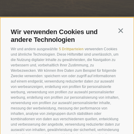
Wir verwenden Cookies und
Continu
andere Technologien
Wir und andere ausgewählte
5 Drittparteien
verwenden Cookies
und ähnliche Technologien. Diese Hilfsmittel sind unerlässlich, um
die Nutzung digitaler Inhalte zu gewährleisten, die Navigation zu
verbessern und, vorbehaltlich Ihrer Zustimmung, zu
Werbezwecken. Wir können Ihre Daten zum Beispiel für folgende
Zwecke verwenden: speichern von oder zugriff auf informationen
Wir sind gerne für dich da
auf einem endgerät, verwendung reduzierter daten zur auswahl
von werbeanzeigen, erstellung von profilen für personalisierte
werbung, verwendung von profilen zur auswahl personalisierter
werbung, erstellung von profilen zur personalisierung von inhalten,
39050
Tiers am Rosengarten
verwendung von profilen zur auswahl personalisierter inhalte,
St. Georgstraße 30
messung der werbeleistung, messung der performance von
inhalten, analyse von zielgruppen durch statistiken oder
Dolomiten - Südtirol - Italien
kombinationen von daten aus verschiedenen quellen, entwicklung
und verbesserung der angebote, verwendung reduzierter daten zur
+39 0471642136
info@paradies.it
auswahl von inhalten, gewährleistung der sicherheit, verhinderung