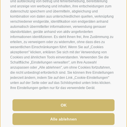
und aufdeckung von betrug und fehlerbehebung, bereitstellung
und anzeige von werbung und inhalten, ihre entscheidungen zum
datenschutz speichern und übermitteln, abgleichung und
NEWSLETTER ANMELDUNG
kombination von daten aus unterschiedlichen quellen, verknüpfung
verschiedener endgeräte, identifikation von endgeräten anhand
automatisch übermittelter informationen, verwendung genauer
standortdaten, geräte anhand von aktiv angeforderten
informationen identifizieren. Es steht Ihnen frei, Ihre Zustimmung zu
erteilen, zu verweigern oder zu widerrufen, ohne dass dies zu
wesentlichen Einschränkungen führt. Wenn Sie auf „Cookies
akzeptieren" klicken, erklären Sie sich mit der Verwendung von
Cookies und ähnlichen Tools einverstanden. Verwenden Sie die
Sitemap
Impressum
Cookie-Richtlinie
Privacy
Schaltfläche „Einstellungen verwalten", um Ihre Auswahl
anzupassen oder „Alle ablehnen", um ohne Cookies fortzufahren,
Cookie Präferenzen
die nicht unbedingt erforderlich sind. Sie können Ihre Einstellungen
jederzeit ändern, indem Sie auf den Link „Cookie-Einstellungen"
unten auf der Seite oder auf das Schildsymbol unten links klicken.
Ihre Einstellungen gelten nur für das verwendete Gerät.
OK
Alle ablehnen