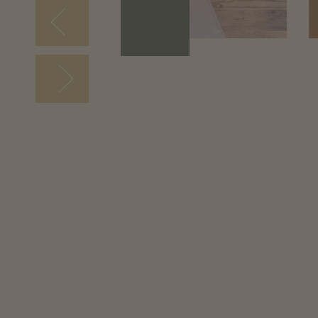
ab
€ 254
ZIMMER ANSEHEN