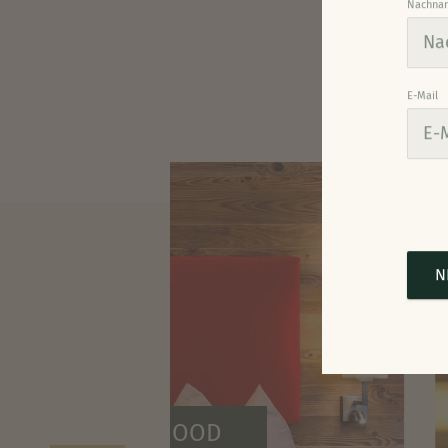
Nachna
E-Mail
N
IO ROMANTIK WOOD